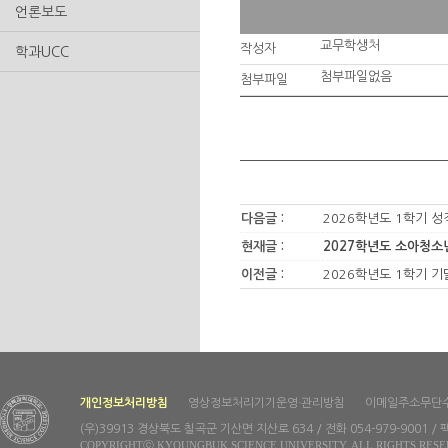
언론보도
교무학생처
작성자
학과UCC
첨부파일없음
첨부파일
다음글 :
2026학년도 1학기 
현재글 :
2027학년도 소아청소년
이전글 :
2026학년도 1학기 
개인정보처리방침
영상정보처리기기운영·관리방침
이메일주소무단
(우)39913 경상북도 칠곡군 기산면 지산로 634 / 전화 054-979-9001 / 팩
COPYRIGHTⓒ KYOUNGBUK SCIENCE UNIVERSITY. ALL RIGHTS RESE