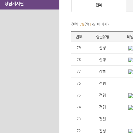
상담게시판
전체
전체
79
건(
1
/8 페이지)
번호
질문유형
비
79
전형
78
전형
77
장학
76
전형
75
전형
74
전형
73
전형
72
전형